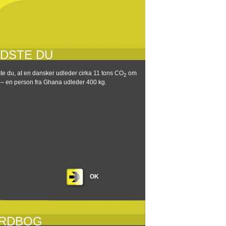
IDSTE DU
te du, at en dansker udleder cirka 11 tons CO
om
2
 – en person fra Ghana udleder 400 kg.
OK
RDBOG