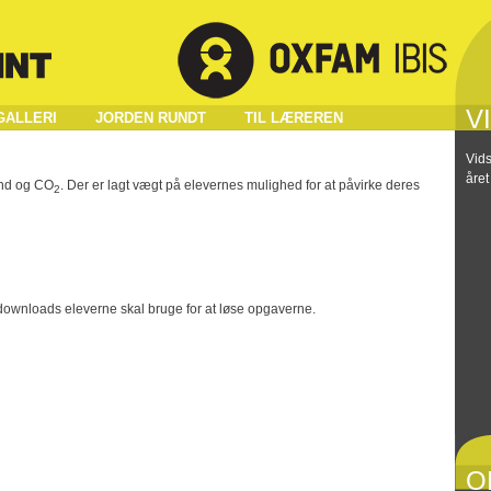
V
GALLERI
JORDEN RUNDT
TIL LÆREREN
Vids
året
and og CO
. Der er lagt vægt på elevernes mulighed for at påvirke deres
2
downloads eleverne skal bruge for at løse opgaverne.
O