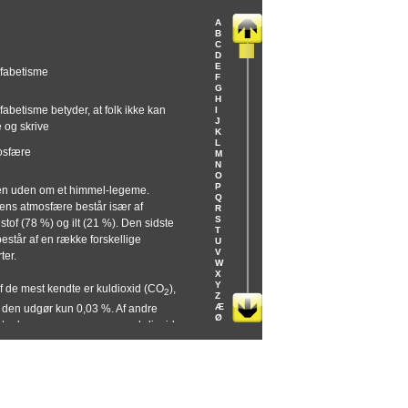
A
B
C
D
E
fabetisme
F
G
H
fabetisme betyder, at folk ikke kan
I
J
 og skrive
K
L
osfære
M
N
O
P
en uden om et himmel-legeme.
Q
ens atmosfære består især af
R
S
stof (78 %) og ilt (21 %). Den sidste
T
består af en række forskellige
U
V
rter.
W
X
Y
f de mest kendte er kuldioxid (CO
),
2
Z
Æ
den udgør kun 0,03 %. Af andre
Ø
arter kan nævnes argon, svovl-dioxid,
niak og ozon. Atmosfæren
holder også vanddamp og
partikler. Atmosfæren standser de
igste stråler fra solen og holder på
en om natten. Atmosfæren er derfor