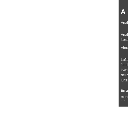
A
Anal
Anal
læse
Atm
Luft
Jord
kvæl
del 
lufta
En a
men 
luft
ammo
inde
støv
farl
varm