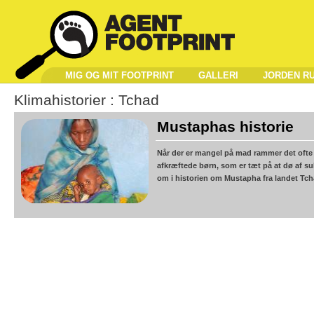
MIG OG MIT FOOTPRINT
GALLERI
JORDEN R
Klimahistorier :
Tchad
Mustaphas historie
Når der er mangel på mad rammer det ofte b
afkræftede børn, som er tæt på at dø af su
om i historien om Mustapha fra landet Tcha